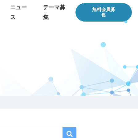
ニュー
テーマ募
無料会員募
集
ス
集