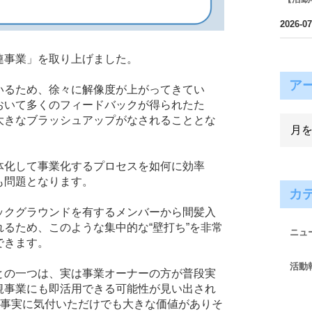
2026-07
連事業」を取り上げました。
ア
いるため、徐々に解像度が上がってきてい
おいて多くのフィードバックが得られたた
大きなブラッシュアップがなされることとな
体化して事業化するプロセスを如何に効率
も問題となります。
カ
ックグラウンドを有するメンバーから間髪入
るため、このような集中的な“壁打ち”を非常
ニュ
できます。
活動
との一つは、実は事業オーナーの方が普段実
規事業にも即活用できる可能性が見い出され
の事実に気付いただけでも大きな価値がありそ