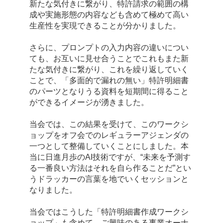
新たな気付きに繋がり、特許請求の範囲の構
成や実施形態の内容なども含めて極めて高い
生産性を実現できることが分かりました。
さらに、プロンプトの入力内容の違いについ
ても、お互いに見せ合うことでこれもまた新
たな気付きに繋がり、これを繰り返していく
ことで、「多面的で漏れの無い」特許明細書
のパーツとなりうる資料を短期間に得ること
ができるイメージが湧きました。
当会では、この結果を受けて、このワークシ
ョップをオフ会でのレギュラーアジェンダの
一つとして整備していくことにしました。本
当に日進月歩のAI技術ですが、“未来を予測す
る一番良い方法はそれを自ら作ることだ”とい
うドラッカーの言葉を地でいくセッションと
なりました。
当会ではこうした「特許明細書作成ワークシ
ョップ」も含めて、ご興味のある事業オーナ