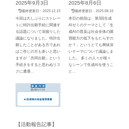
2025年9月3日
2025年8月6日
最終更新日：
2025.12.15
最終更新日：
2025.08.10
今回は久しぶりにストレー
本日の前段は、第3回生成
トに特許出願手続に関連す
AIゼミのテーマとして「生
る話題について深掘りした
成AIの普及は社会全体の購
議論になりました。特許出
買能力の低下をもたらすの
願したことがある方であれ
か？」というとても興味深
ばご存じの方も多いと思い
いテーマについて議論しま
ますが「共同出願」という
した。 多くの人々が様々
手続きをすると思わぬリス
なシーンで生成AIを使うこ
クに遭遇...
と...
【活動報告記事】