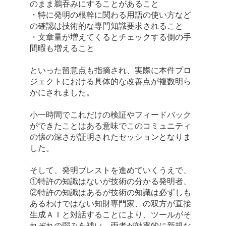
のまま鵜吞みにすることがあること
・特に発明の根幹に関わる用語の使い方など
の確認は技術的な専門知識要求されること
・文章量が増えてくるとチェックする側の手
間暇も増えること
といった留意点も指摘され、実際に本件プロ
ジェクトにおける具体的な改善点が複数明ら
かにされました。
小一時間でこれだけの検証やフィードバック
ができたことはある意味でこのコミュニティ
の懐の深さが証明されたセッションとなりま
した。
そして、発明ブレストを進めていくうえで、
①特許の知識はないが技術の分かる発明者、
②特許の知識はあるが技術の知識は必ずしも
あるわけではない知財専門家、の双方が直接
生成ＡＩと対話することにより、ツールがそ
れぞれの弱みを補い、両者が効率的に新規な