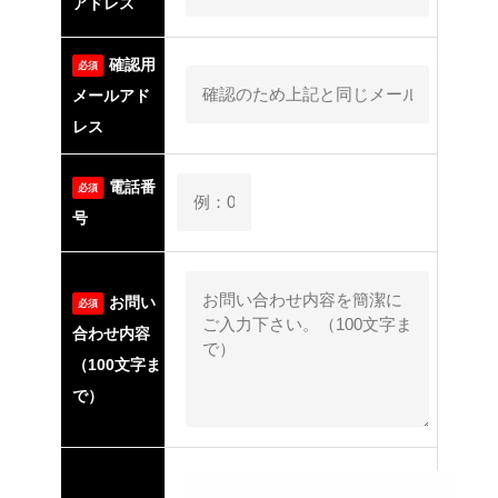
アドレス
確認用
必須
メールアド
レス
電話番
必須
号
お問い
必須
合わせ内容
（100文字ま
で）