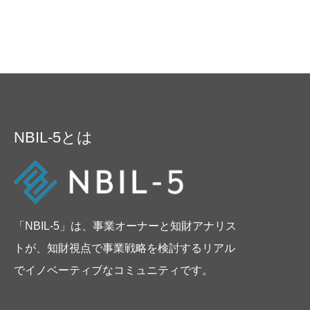
ス・紛失・破損・改ざん・漏洩
などを防止するため、セキュリ
ティシステムの維持・管理体制
の整備・社員教育の徹底等の必
要な措置を講じ、安全対策を実
施し個人情報の厳重な管理を行
ないます。
NBIL-5とは
個人情報の利用目
的
「NBIL-5」は、事業オーナーと知財アナリス
当サイトでは、お客様からのお
トが、知財視点で事業戦略を検討するリアル
問い合わせ時に、お名前、e-
でイノベーティブなコミュニティです。
mailアドレス、電話番号等の個
人情報をご登録いただく場合が