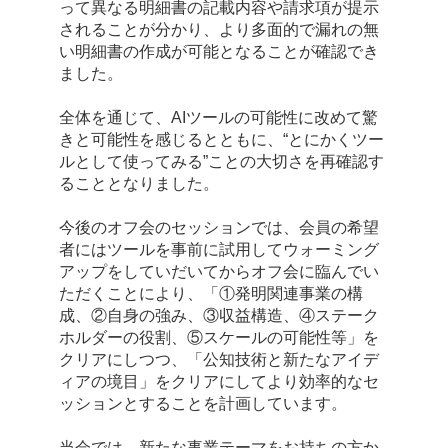
って異なる明細書の記載内容や請求項が提示
されることが分かり、より多面的で漏れの無
い明細書の作成が可能となることが確認でき
ました。
全体を通じて、AIツールの可能性に改めて驚
きと可能性を感じるとともに、“とにかくツー
ルとして使ってみる”ことの大切さを再確認す
ることとなりました。
今後のオフ会のセッションでは、会員の希望
者にはツールを事前に試用してウォーミング
アップをしていだいてからオフ会に臨んでい
ただくことにより、「①発明関連事業の構
成、②自身の強み、③収益構造、④ステーク
ホルダーの役割、⑤スケールの可能性等」を
クリアにしつつ、「公知技術と新たなアイデ
ィアの境目」をクリアにしてより効率的なセ
ッションとすることを計画しています。
当会では、新たな事業テーマをお持ちの方か