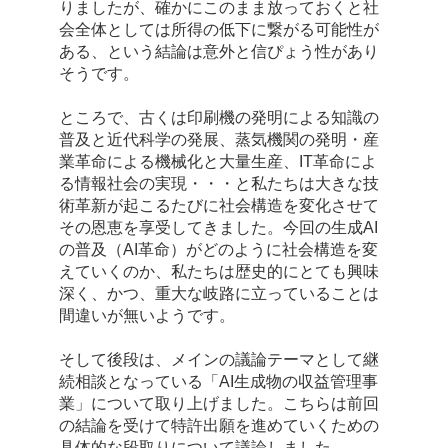
りましたが、確かにこのまま放っておくと社
会全体としては所得の低下に繋がる可能性が
ある、という結論は意外と信ぴょう性があり
そうです。
ところで、古くは印刷機の発明による知識の
普及と近代科学の発展、蒸気機関の発明・産
業革命による機械化と大量生産、IT革命によ
る情報社会の実現・・・と私たちは大きな技
術革新が起こるたびに社会構造を変化させて
その恩恵を享受してきました。今回の生成AI
の普及（AI革命）がどのように社会構造を変
えていくのか、私たちは歴史的にとても興味
深く、かつ、重大な岐路に立っていることは
間違いが無いようです。
そして後段は、メインの議論テーマとして継
続相談となっている「AI生成物の収益管理事
業」について取り上げました。こちらは前回
の結論を受けて特許出願を進めていくための
具体的な段取りについて議論しました。