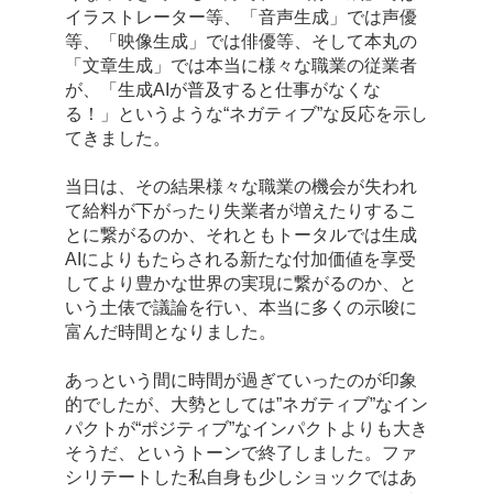
イラストレーター等、「音声生成」では声優
等、「映像生成」では俳優等、そして本丸の
「文章生成」では本当に様々な職業の従業者
が、「生成AIが普及すると仕事がなくな
る！」というような“ネガティブ”な反応を示し
てきました。
当日は、その結果様々な職業の機会が失われ
て給料が下がったり失業者が増えたりするこ
とに繋がるのか、それともトータルでは生成
AIによりもたらされる新たな付加価値を享受
してより豊かな世界の実現に繋がるのか、と
いう土俵で議論を行い、本当に多くの示唆に
富んだ時間となりました。
あっという間に時間が過ぎていったのが印象
的でしたが、大勢としては”ネガティブ”なイン
パクトが“ポジティブ”なインパクトよりも大き
そうだ、というトーンで終了しました。ファ
シリテートした私自身も少しショックではあ