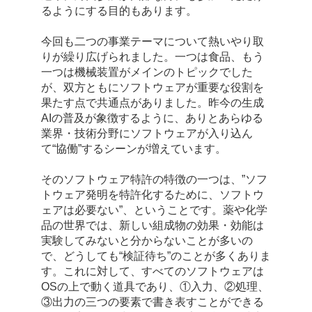
るようにする目的もあります。
今回も二つの事業テーマについて熱いやり取
りが繰り広げられました。一つは食品、もう
一つは機械装置がメインのトピックでした
が、双方ともにソフトウェアが重要な役割を
果たす点で共通点がありました。昨今の生成
AIの普及が象徴するように、ありとあらゆる
業界・技術分野にソフトウェアが入り込ん
て“協働”するシーンが増えています。
そのソフトウェア特許の特徴の一つは、”ソフ
トウェア発明を特許化するために、ソフトウ
ェアは必要ない”、ということです。薬や化学
品の世界では、新しい組成物の効果・効能は
実験してみないと分からないことが多いの
で、どうしても“検証待ち”のことが多くありま
す。これに対して、すべてのソフトウェアは
OSの上で動く道具であり、①入力、②処理、
③出力の三つの要素で書き表すことができる